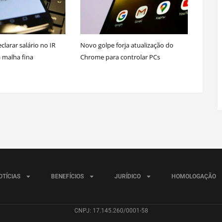
larar salário no IR
Novo golpe forja atualização do
a malha fina
Chrome para controlar PCs
OTÍCIAS
BENEFÍCIOS
JURÍDICO
HOMOLOGAÇÃO
CNPJ: 17.145.260/0001-58