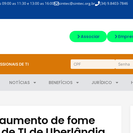
09:00 as 11:30 e 13:00 as 16:00
sinttec@sinttec.org.br
(34) 9.8403-7846
Associar
Empre
SSIONAIS DE TI
NOTÍCIAS
BENEFÍCIOS
JURÍDICO
 aumento de fome
 de TI de Uberlândia