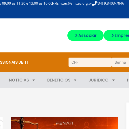
09:00 as 11:30 e 13:00 as 16:00
sinttec@sinttec.org.br
(34) 9.8403-7846
Associar
Empre
SSIONAIS DE TI
NOTÍCIAS
BENEFÍCIOS
JURÍDICO