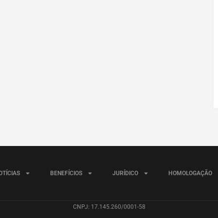
OTÍCIAS
BENEFÍCIOS
JURÍDICO
HOMOLOGAÇÃO
CNPJ: 17.145.260/0001-58