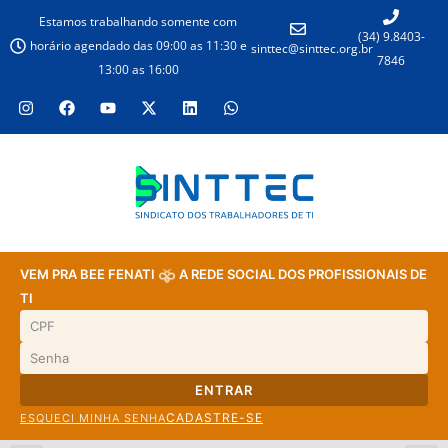
Estamos trabalhando somente com
(34) 9.8403-
horário agendado das 09:00 as 11:30 e
sinttec@sinttec.org.br
7846
13:00 as 16:00
VEM PRA BEE FENATI
A REDE SOCIAL DOS PROFISSIONAIS DE
TI
ENTRAR
CADASTRE-SE
ESQUECI MINHA SENHA