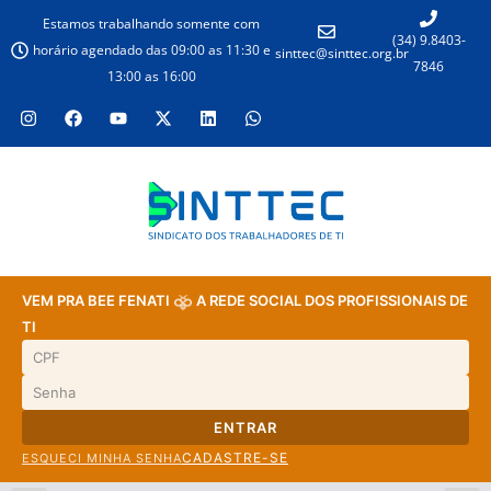
Estamos trabalhando somente com
(34) 9.8403-
horário agendado das 09:00 as 11:30 e
sinttec@sinttec.org.br
7846
13:00 as 16:00
VEM PRA BEE FENATI
A REDE SOCIAL DOS PROFISSIONAIS DE
TI
ENTRAR
CADASTRE-SE
ESQUECI MINHA SENHA