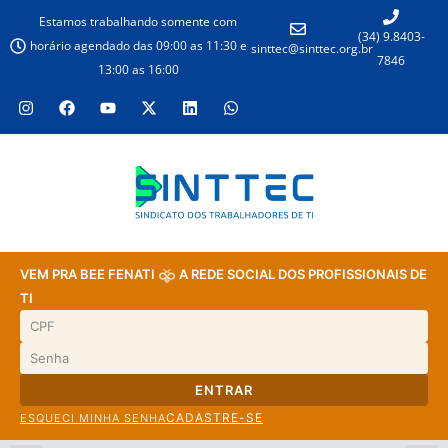
Estamos trabalhando somente com
(34) 9.8403-
horário agendado das 09:00 as 11:30 e
sinttec@sinttec.org.br
7846
13:00 as 16:00
VEM PRA BEE FENATI
A REDE SOCIAL DOS PROFISSIONAIS DE
TI
ENTRAR
CADASTRE-SE
ESQUECI MINHA SENHA