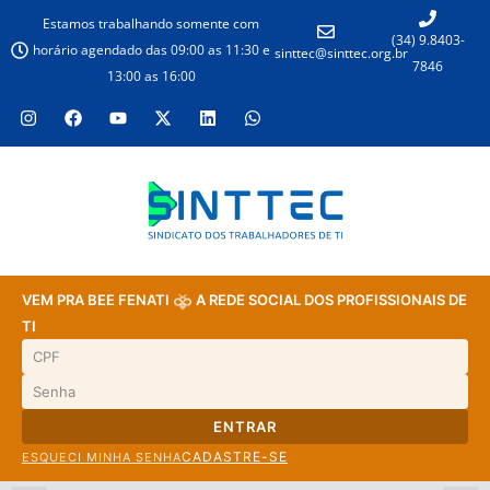
Estamos trabalhando somente com
(34) 9.8403-
horário agendado das 09:00 as 11:30 e
sinttec@sinttec.org.br
7846
13:00 as 16:00
VEM PRA BEE FENATI
A REDE SOCIAL DOS PROFISSIONAIS DE
TI
ENTRAR
CADASTRE-SE
ESQUECI MINHA SENHA