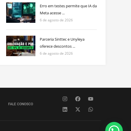
Erro em testes permite que IA da
Meta acesse ...
6 de agosto de 2026
Parceria Sinttec e Unyleya
oferece descontos ...
6 de agosto de 2026
FALE CONOSCO