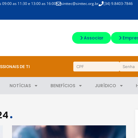
09:00 as 11:30 e 13:00 as 16:00
sinttec@sinttec.org.br
(34) 9.8403-7846
Associar
Empre
SSIONAIS DE TI
NOTÍCIAS
BENEFÍCIOS
JURÍDICO
24