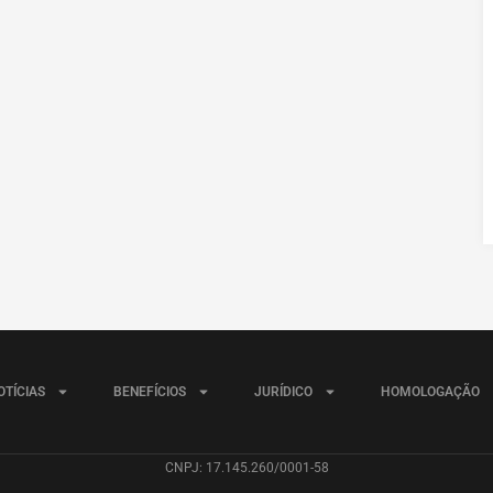
OTÍCIAS
BENEFÍCIOS
JURÍDICO
HOMOLOGAÇÃO
CNPJ: 17.145.260/0001-58