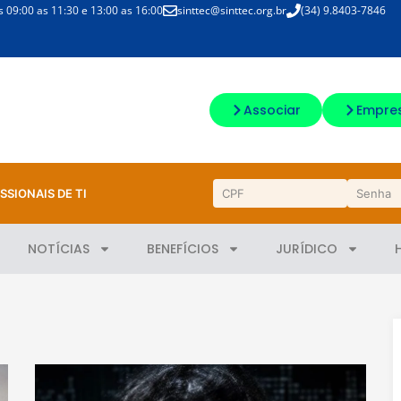
09:00 as 11:30 e 13:00 as 16:00
sinttec@sinttec.org.br
(34) 9.8403-7846
Associar
Empre
SSIONAIS DE TI
NOTÍCIAS
BENEFÍCIOS
JURÍDICO