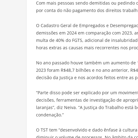
Com mais pessoas sendo demitidas ou pedindo de
por conta do não pagamento dos direitos trabalh
O Cadastro Geral de Empregados e Desempregad
demissões em 2024 em comparação com 2023, an
multa de 40% do FGTS, adicional de insalubridade
horas extras as causas mais recorrentes nos pro
No ano passado houve também um aumento de 18
2023 foram R$48,7 bilhões e no ano anterior, R$
decisão da Justiça e nos acordos feitos entre as p
“Parte disso pode ser explicado por um moviment
decisões, ferramentas de investigação de apropri
laranjas”, diz Neiva. “A Justiça do Trabalho es
condenação.”
O TST tem “desenvolvido e dado ênfase à cultura
diminuir o volume de processos. No âmbito da con