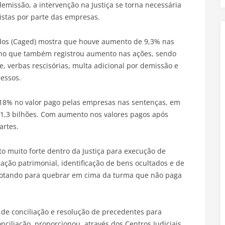
missão, a intervenção na Justiça se torna necessária
istas por parte das empresas.
os (Caged) mostra que houve aumento de 9,3% nas
o que também registrou aumento nas ações, sendo
, verbas rescisórias, multa adicional por demissão e
cessos.
% no valor pago pelas empresas nas sentenças, em
41,3 bilhões. Com aumento nos valores pagos após
artes.
o muito forte dentro da Justiça para execução de
ação patrimonial, identificação de bens ocultados e de
tá botando para quebrar em cima da turma que não paga
 de conciliação e resolução de precedentes para
ciliação, proporcionou, através dos Centros Judiciais