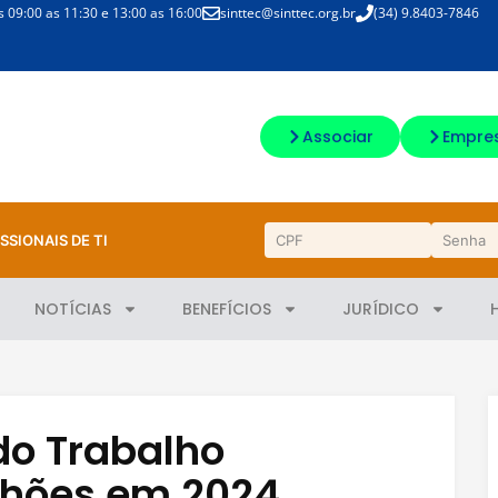
09:00 as 11:30 e 13:00 as 16:00
sinttec@sinttec.org.br
(34) 9.8403-7846
Associar
Empre
SSIONAIS DE TI
NOTÍCIAS
BENEFÍCIOS
JURÍDICO
do Trabalho
lhões em 2024