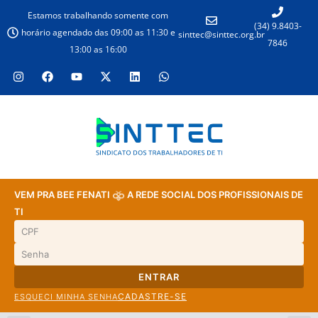
Estamos trabalhando somente com
(34) 9.8403-
horário agendado das 09:00 as 11:30 e
sinttec@sinttec.org.br
7846
13:00 as 16:00
VEM PRA BEE FENATI
A REDE SOCIAL DOS PROFISSIONAIS DE
TI
ENTRAR
CADASTRE-SE
ESQUECI MINHA SENHA