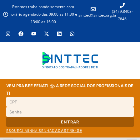
Estamos trabalhando somente com
(34) 9.8403-
horário agendado das 09:00 as 11:30 e
sinttec@sinttec.org.br
7846
13:00 as 16:00
VEM PRA BEE FENATI
A REDE SOCIAL DOS PROFISSIONAIS DE
TI
ENTRAR
CADASTRE-SE
ESQUECI MINHA SENHA