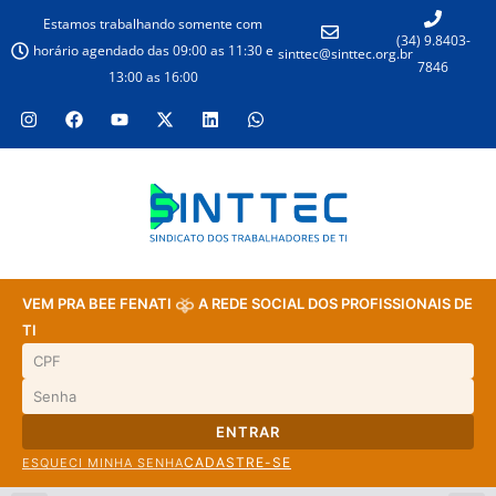
Estamos trabalhando somente com
(34) 9.8403-
horário agendado das 09:00 as 11:30 e
sinttec@sinttec.org.br
7846
13:00 as 16:00
VEM PRA BEE FENATI
A REDE SOCIAL DOS PROFISSIONAIS DE
TI
ENTRAR
CADASTRE-SE
ESQUECI MINHA SENHA