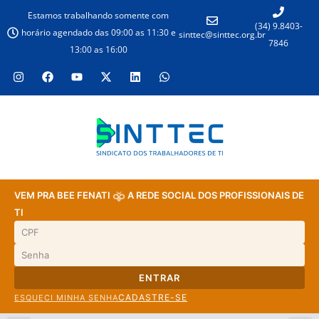
Estamos trabalhando somente com
(34) 9.8403-
horário agendado das 09:00 as 11:30 e
sinttec@sinttec.org.br
7846
13:00 as 16:00
VEM PRA BEE FENATI
A REDE SOCIAL DOS PROFISSIONAIS DE
TI
ENTRAR
CADASTRE-SE
ESQUECI MINHA SENHA