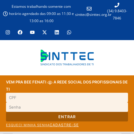
Estamos trabalhando somente com
(34) 9.8403-
horário agendado das 09:00 as 11:30 e
sinttec@sinttec.org.br
7846
13:00 as 16:00
VEM PRA BEE FENATI
A REDE SOCIAL DOS PROFISSIONAIS DE
TI
ENTRAR
CADASTRE-SE
ESQUECI MINHA SENHA