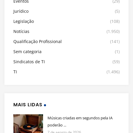
Eventos
(29)
Jurídico
(5)
Legislação
(108)
Notícias
(1.950)
Qualificação Profissional
(141)
Sem categoria
(1)
Sindicatos de TI
(59)
TI
(1.496)
MAIS LIDAS
Músicas criadas em segundos pela IA
poderão ...
7 de agosto de 2026