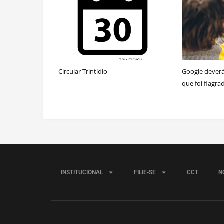
Circular Trintídio
Google dever
que foi flagra
INSTITUCIONAL
FILIE-SE
CCT
N