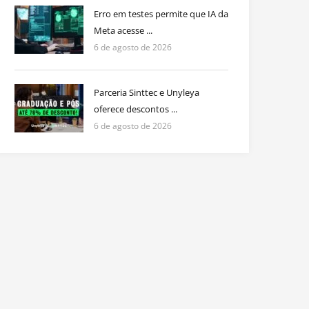
Erro em testes permite que IA da
Meta acesse ...
6 de agosto de 2026
Parceria Sinttec e Unyleya
oferece descontos ...
6 de agosto de 2026