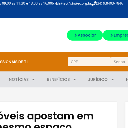
09:00 as 11:30 e 13:00 as 16:00
sinttec@sinttec.org.br
(34) 9.8403-7846
Associar
Empre
SSIONAIS DE TI
NOTÍCIAS
BENEFÍCIOS
JURÍDICO
óveis apostam em
 mesmo espaço