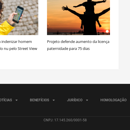
á indenizar homem
Projeto defende aumento da licença
do nu pelo Street View
paternidade para 75 dias
OTÍCIAS
BENEFÍCIOS
JURÍDICO
HOMOLOGAÇÃO
CNPJ: 17.145.260/0001-58