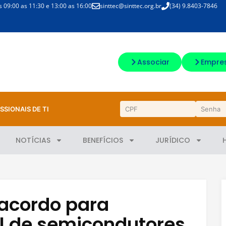
09:00 as 11:30 e 13:00 as 16:00
sinttec@sinttec.org.br
(34) 9.8403-7846
Associar
Empre
SSIONAIS DE TI
NOTÍCIAS
BENEFÍCIOS
JURÍDICO
 acordo para
l de semicondutores