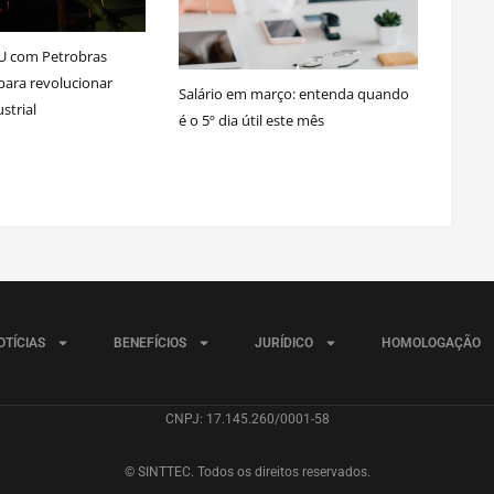
U com Petrobras
para revolucionar
Salário em março: entenda quando
strial
é o 5º dia útil este mês
OTÍCIAS
BENEFÍCIOS
JURÍDICO
HOMOLOGAÇÃO
CNPJ: 17.145.260/0001-58
© SINTTEC. Todos os direitos reservados.