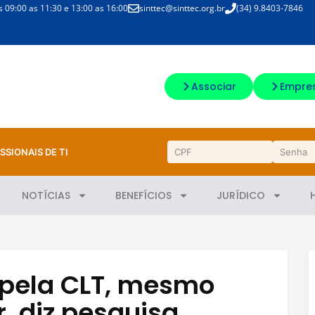
09:00 as 11:30 e 13:00 as 16:00
sinttec@sinttec.org.br
(34) 9.8403-7846
Associar
Empre
SSIONAIS DE TI
NOTÍCIAS
BENEFÍCIOS
JURÍDICO
 pela CLT, mesmo
, diz pesquisa