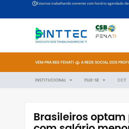
Estamos trabalhando somente com horário agendado das 
VEM PRA BEE FENATI
A REDE SOCIAL DOS PROFI
INSTITUCIONAL
FILIE-SE
CCT
Brasileiros optam
com salário menor