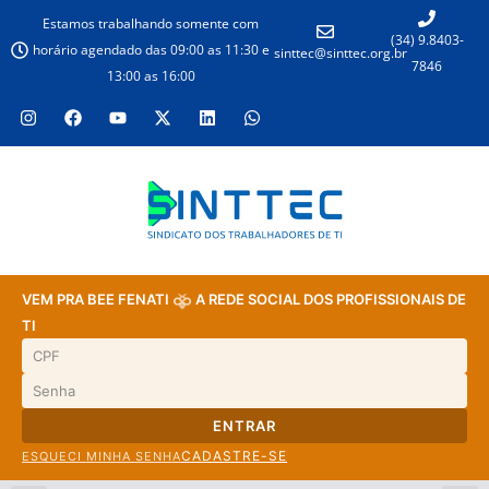
Estamos trabalhando somente com
(34) 9.8403-
horário agendado das 09:00 as 11:30 e
sinttec@sinttec.org.br
7846
13:00 as 16:00
VEM PRA BEE FENATI
A REDE SOCIAL DOS PROFISSIONAIS DE
TI
ENTRAR
CADASTRE-SE
ESQUECI MINHA SENHA