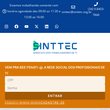
Estamos trabalhando somente com
(34) 9.8403-
horário agendado das 09:00 as 11:30 e
sinttec@sinttec.org.br
7846
13:00 as 16:00
VEM PRA BEE FENATI
A REDE SOCIAL DOS PROFISSIONAIS DE
TI
ENTRAR
CADASTRE-SE
ESQUECI MINHA SENHA