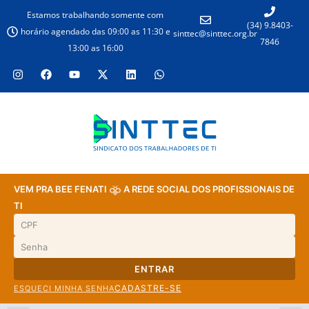
Estamos trabalhando somente com
(34) 9.8403-
horário agendado das 09:00 as 11:30 e
sinttec@sinttec.org.br
7846
13:00 as 16:00
VEM PRA BEE FENATI
A REDE SOCIAL DOS PROFISSIONAIS DE
TI
ENTRAR
CADASTRE-SE
ESQUECI MINHA SENHA