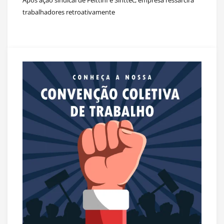
Após ação sindical de Feittinf e Sinttec, empresa ressarcirá
trabalhadores retroativamente