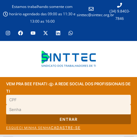
Estamos trabalhando somente com
(34) 9.8403-
horário agendado das 09:00 as 11:30 e
sinttec@sinttec.org.br
7846
13:00 as 16:00
VEM PRA BEE FENATI
A REDE SOCIAL DOS PROFISSIONAIS DE
TI
ENTRAR
CADASTRE-SE
ESQUECI MINHA SENHA