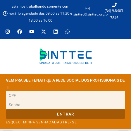
Estamos trabalhando somente com
(34) 9.8403-
horário agendado das 09:00 as 11:30 e
sinttec@sinttec.org.br
7846
13:00 as 16:00
VEM PRA BEE FENATI
A REDE SOCIAL DOS PROFISSIONAIS DE
TI
ENTRAR
CADASTRE-SE
ESQUECI MINHA SENHA