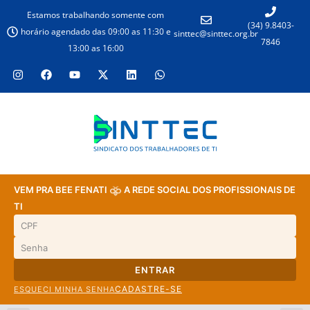
Estamos trabalhando somente com
(34) 9.8403-
horário agendado das 09:00 as 11:30 e
sinttec@sinttec.org.br
7846
13:00 as 16:00
VEM PRA BEE FENATI
A REDE SOCIAL DOS PROFISSIONAIS DE
TI
ENTRAR
CADASTRE-SE
ESQUECI MINHA SENHA