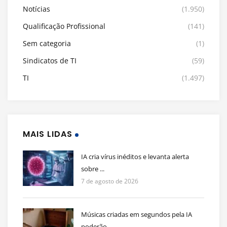
Notícias
(1.950)
Qualificação Profissional
(141)
Sem categoria
(1)
Sindicatos de TI
(59)
TI
(1.497)
MAIS LIDAS
IA cria vírus inéditos e levanta alerta
sobre ...
7 de agosto de 2026
Músicas criadas em segundos pela IA
poderão ...