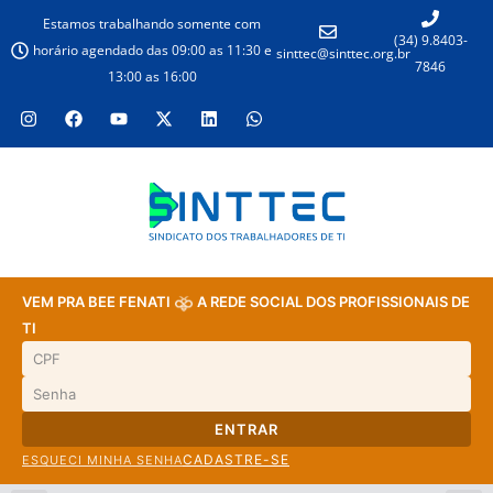
Estamos trabalhando somente com
(34) 9.8403-
horário agendado das 09:00 as 11:30 e
sinttec@sinttec.org.br
7846
13:00 as 16:00
VEM PRA BEE FENATI
A REDE SOCIAL DOS PROFISSIONAIS DE
TI
ENTRAR
CADASTRE-SE
ESQUECI MINHA SENHA