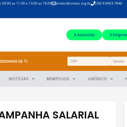
09:00 as 11:30 e 13:00 as 16:00
sinttec@sinttec.org.br
(34) 9.8403-7846
Associar
Empre
SSIONAIS DE TI
NOTÍCIAS
BENEFÍCIOS
JURÍDICO
AMPANHA SALARIAL