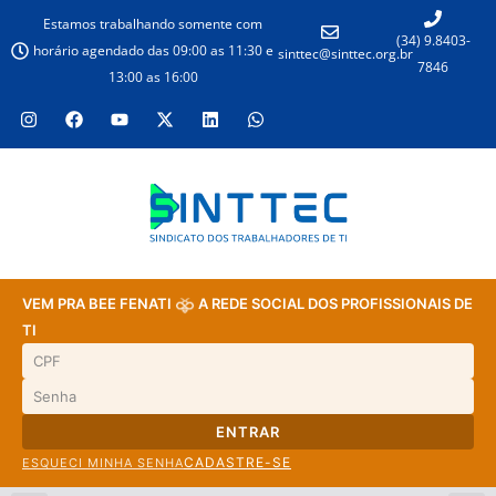
Estamos trabalhando somente com
(34) 9.8403-
horário agendado das 09:00 as 11:30 e
sinttec@sinttec.org.br
7846
13:00 as 16:00
VEM PRA BEE FENATI
A REDE SOCIAL DOS PROFISSIONAIS DE
TI
ENTRAR
CADASTRE-SE
ESQUECI MINHA SENHA