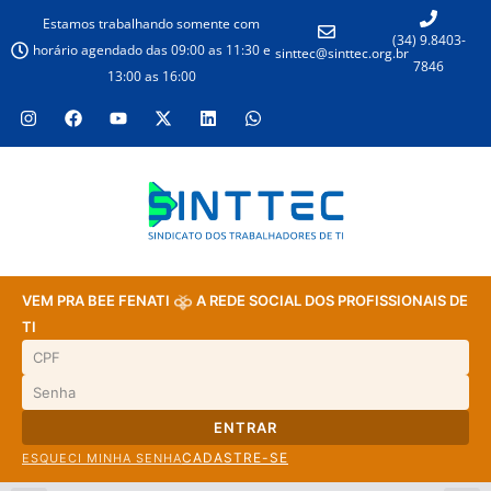
Estamos trabalhando somente com
(34) 9.8403-
horário agendado das 09:00 as 11:30 e
sinttec@sinttec.org.br
7846
13:00 as 16:00
VEM PRA BEE FENATI
A REDE SOCIAL DOS PROFISSIONAIS DE
TI
ENTRAR
CADASTRE-SE
ESQUECI MINHA SENHA