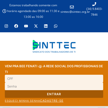
Estamos trabalhando somente com
(34) 9.8403-
horário agendado das 09:00 as 11:30 e
sinttec@sinttec.org.br
7846
13:00 as 16:00
VEM PRA BEE FENATI
A REDE SOCIAL DOS PROFISSIONAIS DE
TI
ENTRAR
CADASTRE-SE
ESQUECI MINHA SENHA