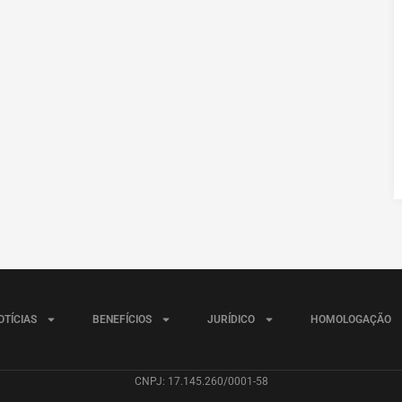
OTÍCIAS
BENEFÍCIOS
JURÍDICO
HOMOLOGAÇÃO
CNPJ: 17.145.260/0001-58