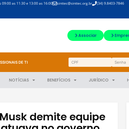
09:00 as 11:30 e 13:00 as 16:00
sinttec@sinttec.org.br
(34) 9.8403-7846
Associar
Empre
SSIONAIS DE TI
NOTÍCIAS
BENEFÍCIOS
JURÍDICO
Musk demite equipe
 atuava no governo