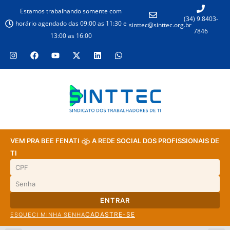
Estamos trabalhando somente com
(34) 9.8403-
horário agendado das 09:00 as 11:30 e
sinttec@sinttec.org.br
7846
13:00 as 16:00
VEM PRA BEE FENATI
A REDE SOCIAL DOS PROFISSIONAIS DE
TI
ENTRAR
CADASTRE-SE
ESQUECI MINHA SENHA