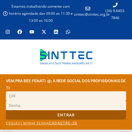
Estamos trabalhando somente com
(34) 9.8403-
horário agendado das 09:00 as 11:30 e
sinttec@sinttec.org.br
7846
13:00 as 16:00
VEM PRA BEE FENATI
A REDE SOCIAL DOS PROFISSIONAIS DE
TI
ENTRAR
CADASTRE-SE
ESQUECI MINHA SENHA