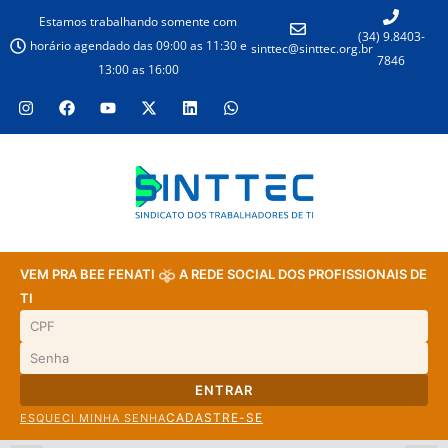
Estamos trabalhando somente com
(34) 9.8403-
horário agendado das 09:00 as 11:30 e
sinttec@sinttec.org.br
7846
13:00 as 16:00
VEM PRA BEE FENATI
A REDE SOCIAL DOS PROFISSIONAIS DE
TI
ENTRAR
CADASTRE-SE
ESQUECI MINHA SENHA