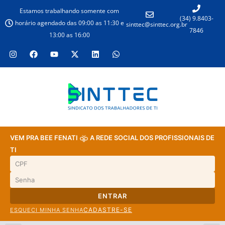
Estamos trabalhando somente com
(34) 9.8403-
horário agendado das 09:00 as 11:30 e
sinttec@sinttec.org.br
7846
13:00 as 16:00
VEM PRA BEE FENATI
A REDE SOCIAL DOS PROFISSIONAIS DE
TI
ENTRAR
CADASTRE-SE
ESQUECI MINHA SENHA