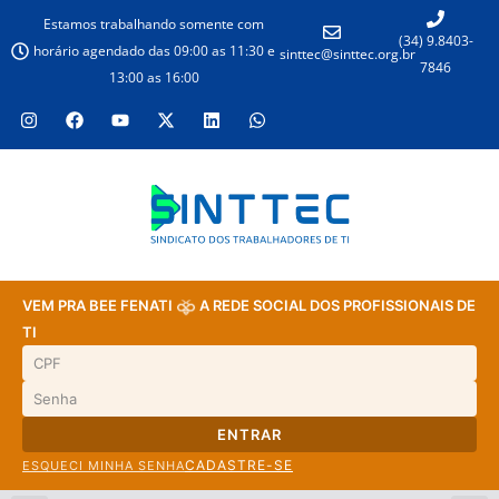
Estamos trabalhando somente com
(34) 9.8403-
horário agendado das 09:00 as 11:30 e
sinttec@sinttec.org.br
7846
13:00 as 16:00
VEM PRA BEE FENATI
A REDE SOCIAL DOS PROFISSIONAIS DE
TI
ENTRAR
CADASTRE-SE
ESQUECI MINHA SENHA