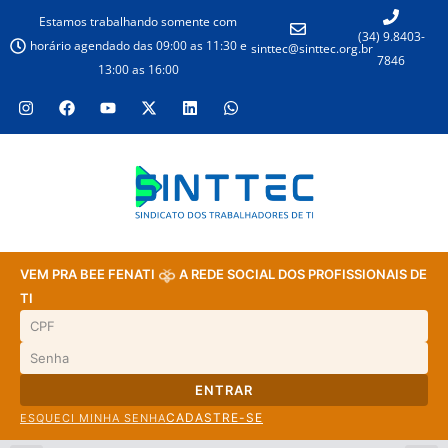
Estamos trabalhando somente com
(34) 9.8403-
horário agendado das 09:00 as 11:30 e
sinttec@sinttec.org.br
7846
13:00 as 16:00
VEM PRA BEE FENATI
A REDE SOCIAL DOS PROFISSIONAIS DE
TI
ENTRAR
CADASTRE-SE
ESQUECI MINHA SENHA