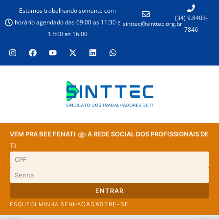
Estamos trabalhando somente com
(34) 9.8403-
horário agendado das 09:00 as 11:30 e
sinttec@sinttec.org.br
7846
13:00 as 16:00
VEM PRA BEE FENATI
A REDE SOCIAL DOS PROFISSIONAIS DE
TI
ENTRAR
CADASTRE-SE
ESQUECI MINHA SENHA