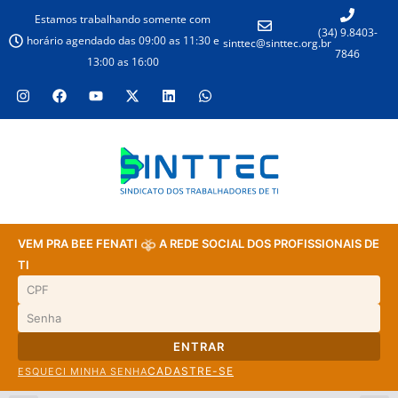
Estamos trabalhando somente com
(34) 9.8403-
horário agendado das 09:00 as 11:30 e
sinttec@sinttec.org.br
7846
13:00 as 16:00
VEM PRA BEE FENATI
A REDE SOCIAL DOS PROFISSIONAIS DE
TI
ENTRAR
CADASTRE-SE
ESQUECI MINHA SENHA