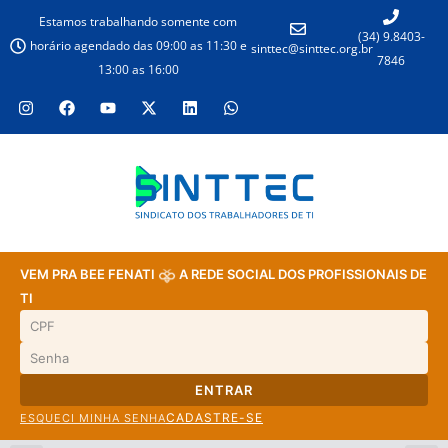
Estamos trabalhando somente com
(34) 9.8403-
horário agendado das 09:00 as 11:30 e
sinttec@sinttec.org.br
7846
13:00 as 16:00
VEM PRA BEE FENATI
A REDE SOCIAL DOS PROFISSIONAIS DE
TI
ENTRAR
CADASTRE-SE
ESQUECI MINHA SENHA