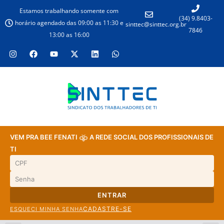
Estamos trabalhando somente com
(34) 9.8403-
horário agendado das 09:00 as 11:30 e
sinttec@sinttec.org.br
7846
13:00 as 16:00
VEM PRA BEE FENATI
A REDE SOCIAL DOS PROFISSIONAIS DE
TI
ENTRAR
CADASTRE-SE
ESQUECI MINHA SENHA