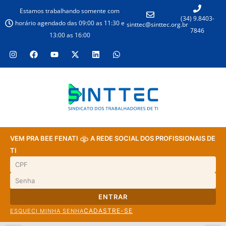
Estamos trabalhando somente com
(34) 9.8403-
horário agendado das 09:00 as 11:30 e
sinttec@sinttec.org.br
7846
13:00 as 16:00
VEM PRA BEE FENATI
A REDE SOCIAL DOS PROFISSIONAIS DE
TI
ENTRAR
CADASTRE-SE
ESQUECI MINHA SENHA