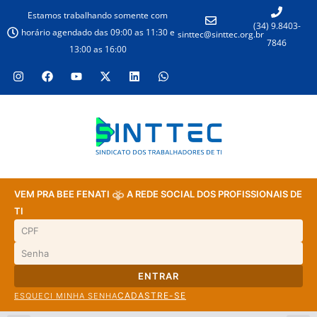
Estamos trabalhando somente com
(34) 9.8403-
horário agendado das 09:00 as 11:30 e
sinttec@sinttec.org.br
7846
13:00 as 16:00
VEM PRA BEE FENATI
A REDE SOCIAL DOS PROFISSIONAIS DE
TI
ENTRAR
CADASTRE-SE
ESQUECI MINHA SENHA