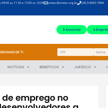
09:00 as 11:30 e 13:00 as 16:00
sinttec@sinttec.org.br
(34) 9.8403-7846
Associar
Empre
SSIONAIS DE TI
NOTÍCIAS
BENEFÍCIOS
JURÍDICO
s de emprego no
desenvolvedores a