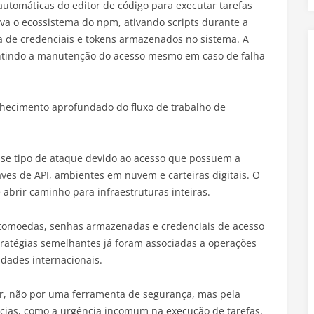
utomáticas do editor de código para executar tarefas
ava o ecossistema do npm, ativando scripts durante a
a de credenciais e tokens armazenados no sistema. A
rantindo a manutenção do acesso mesmo em caso de falha
nhecimento aprofundado do fluxo de trabalho de
sse tipo de ataque devido ao acesso que possuem a
aves de API, ambientes em nuvem e carteiras digitais. O
brir caminho para infraestruturas inteiras.
iptomoedas, senhas armazenadas e credenciais de acesso
stratégias semelhantes já foram associadas a operações
idades internacionais.
ar, não por uma ferramenta de segurança, mas pela
ncias, como a urgência incomum na execução de tarefas,