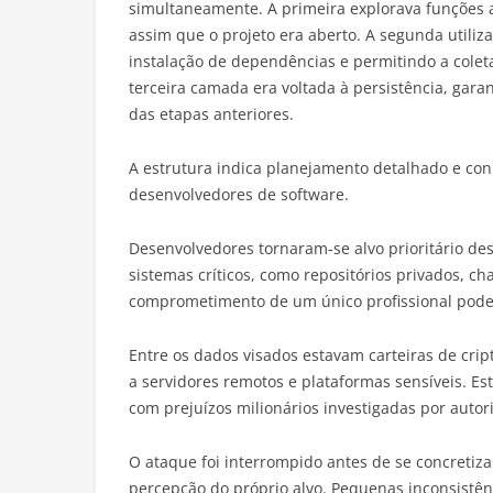
simultaneamente. A primeira explorava funções a
assim que o projeto era aberto. A segunda utiliz
instalação de dependências e permitindo a colet
terceira camada era voltada à persistência, ga
das etapas anteriores.
A estrutura indica planejamento detalhado e co
desenvolvedores de software.
Desenvolvedores tornaram-se alvo prioritário de
sistemas críticos, como repositórios privados, ch
comprometimento de um único profissional pode a
Entre os dados visados estavam carteiras de cr
a servidores remotos e plataformas sensíveis. E
com prejuízos milionários investigadas por autor
O ataque foi interrompido antes de se concretiz
percepção do próprio alvo. Pequenas inconsistê