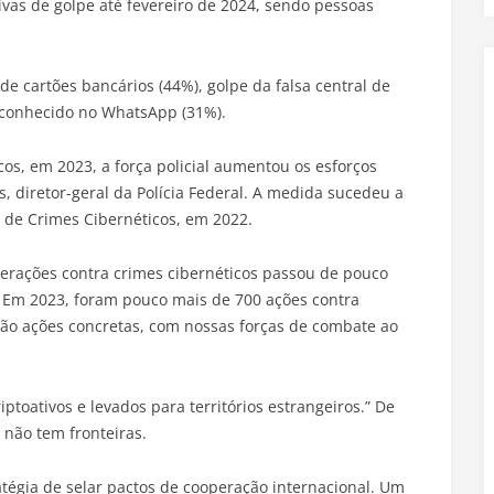
tivas de golpe até fevereiro de 2024, sendo pessoas
e cartões bancários (44%), golpe da falsa central de
o conhecido no WhatsApp (31%).
cos, em 2023, a força policial aumentou os esforços
es, diretor-geral da Polícia Federal. A medida sucedeu a
 de Crimes Cibernéticos, em 2022.
ações contra crimes cibernéticos passou de pouco
 Em 2023, foram pouco mais de 700 ações contra
“São ações concretas, com nossas forças de combate ao
toativos e levados para territórios estrangeiros.” De
não tem fronteiras.
ratégia de selar pactos de cooperação internacional. Um