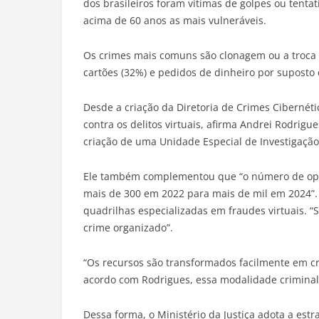
dos brasileiros foram vítimas de golpes ou tenta
acima de 60 anos as mais vulneráveis.
Os crimes mais comuns são clonagem ou a troca d
cartões (32%) e pedidos de dinheiro por supost
Desde a criação da Diretoria de Crimes Cibernéti
contra os delitos virtuais, afirma Andrei Rodrigu
criação de uma Unidade Especial de Investigação
Ele também complementou que “o número de oper
mais de 300 em 2022 para mais de mil em 2024”.
quadrilhas especializadas em fraudes virtuais. 
crime organizado”.
“Os recursos são transformados facilmente em crip
acordo com Rodrigues, essa modalidade criminal 
Dessa forma, o Ministério da Justiça adota a est