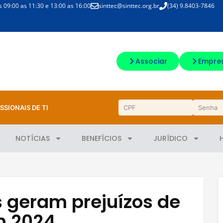
09:00 as 11:30 e 13:00 as 16:00
sinttec@sinttec.org.br
(34) 9.8403-7846
Associar
Empre
SSIONAIS DE TI
NOTÍCIAS
BENEFÍCIOS
JURÍDICO
s geram prejuízos de
m 2024