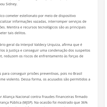
mou Sidney.
ico cometer estelionato por meio de dispositivo
rcializar informações vazadas, interromper serviços de
ões. Mentira e recursos tecnológicos são as principais
ter tais delitos.
ário geral da Interpol Valdecy Urquiza, afirma que é
evá-los à Justiça e conseguir uma condenação dos suspeitos
et, reduzem os riscos de enfrentamento às forças de
s para conseguir prisões preventivas, pois no Brasil
ime violento. Dessa forma, os acusados são permitidos a
iar Aliança Nacional contra Fraudes Financeiras firmado
urança Pública (MJSP). Na ocasião foi mostrado que 36%