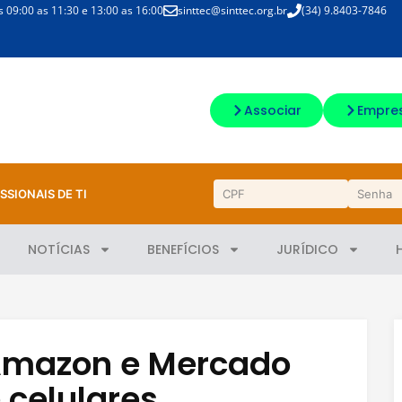
09:00 as 11:30 e 13:00 as 16:00
sinttec@sinttec.org.br
(34) 9.8403-7846
Associar
Empre
SSIONAIS DE TI
NOTÍCIAS
BENEFÍCIOS
JURÍDICO
 Amazon e Mercado
 celulares