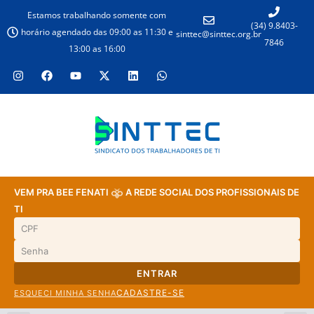
Estamos trabalhando somente com
(34) 9.8403-
horário agendado das 09:00 as 11:30 e
sinttec@sinttec.org.br
7846
13:00 as 16:00
VEM PRA BEE FENATI
A REDE SOCIAL DOS PROFISSIONAIS DE
TI
ENTRAR
CADASTRE-SE
ESQUECI MINHA SENHA