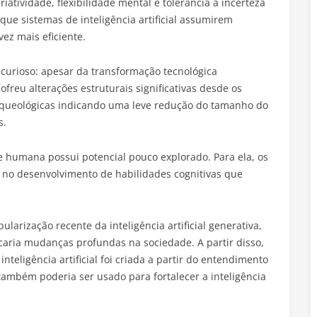
atividade, flexibilidade mental e tolerância à incerteza
e sistemas de inteligência artificial assumirem
ez mais eficiente.
urioso: apesar da transformação tecnológica
reu alterações estruturais significativas desde os
arqueológicas indicando uma leve redução do tamanho do
s.
e humana possui potencial pouco explorado. Para ela, os
no desenvolvimento de habilidades cognitivas que
larização recente da inteligência artificial generativa,
ocaria mudanças profundas na sociedade. A partir disso,
inteligência artificial foi criada a partir do entendimento
mbém poderia ser usado para fortalecer a inteligência