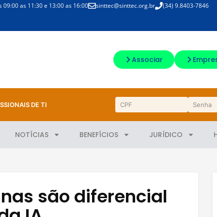
09:00 as 11:30 e 13:00 as 16:00
sinttec@sinttec.org.br
(34) 9.8403-7846
Associar
Empre
SSIONAIS DE TI
NOTÍCIAS
BENEFÍCIOS
JURÍDICO
as são diferencial
da IA