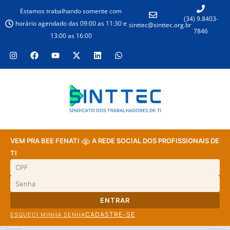
Estamos trabalhando somente com
(34) 9.8403-
horário agendado das 09:00 as 11:30 e
sinttec@sinttec.org.br
7846
13:00 as 16:00
VEM PRA BEE FENATI
A REDE SOCIAL DOS PROFISSIONAIS DE
TI
ENTRAR
CADASTRE-SE
ESQUECI MINHA SENHA