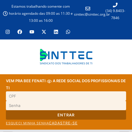
Estamos trabalhando somente com
(34) 9.8403-
horário agendado das 09:00 as 11:30 e
sinttec@sinttec.org.br
7846
13:00 as 16:00
VEM PRA BEE FENATI
A REDE SOCIAL DOS PROFISSIONAIS DE
TI
ENTRAR
CADASTRE-SE
ESQUECI MINHA SENHA