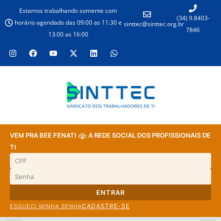
Estamos trabalhando somente com
(34) 9.8403-
horário agendado das 09:00 as 11:30 e
sinttec@sinttec.org.br
7846
13:00 as 16:00
VEM PRA BEE FENATI
A REDE SOCIAL DOS PROFISSIONAIS DE
TI
ENTRAR
CADASTRE-SE
ESQUECI MINHA SENHA