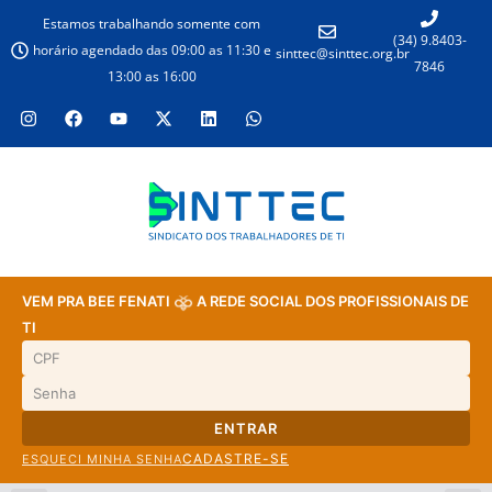
Estamos trabalhando somente com
(34) 9.8403-
horário agendado das 09:00 as 11:30 e
sinttec@sinttec.org.br
7846
13:00 as 16:00
VEM PRA BEE FENATI
A REDE SOCIAL DOS PROFISSIONAIS DE
TI
ENTRAR
CADASTRE-SE
ESQUECI MINHA SENHA